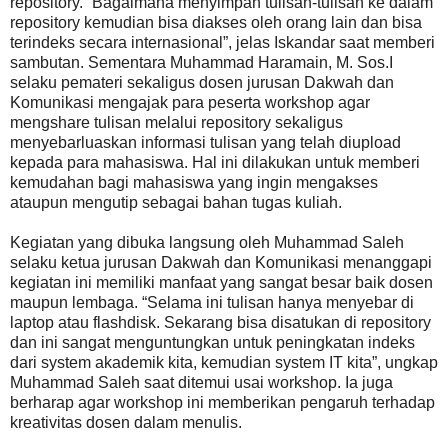
repository. “Bagaimana menyimpan tulisan-tulisan ke dalam
repository kemudian bisa diakses oleh orang lain dan bisa
terindeks secara internasional”, jelas Iskandar saat memberi
sambutan. Sementara Muhammad Haramain, M. Sos.I
selaku pemateri sekaligus dosen jurusan Dakwah dan
Komunikasi mengajak para peserta workshop agar
mengshare tulisan melalui repository sekaligus
menyebarluaskan informasi tulisan yang telah diupload
kepada para mahasiswa. Hal ini dilakukan untuk memberi
kemudahan bagi mahasiswa yang ingin mengakses
ataupun mengutip sebagai bahan tugas kuliah.
Kegiatan yang dibuka langsung oleh Muhammad Saleh
selaku ketua jurusan Dakwah dan Komunikasi menanggapi
kegiatan ini memiliki manfaat yang sangat besar baik dosen
maupun lembaga. “Selama ini tulisan hanya menyebar di
laptop atau flashdisk. Sekarang bisa disatukan di repository
dan ini sangat menguntungkan untuk peningkatan indeks
dari system akademik kita, kemudian system IT kita”, ungkap
Muhammad Saleh saat ditemui usai workshop. Ia juga
berharap agar workshop ini memberikan pengaruh terhadap
kreativitas dosen dalam menulis.